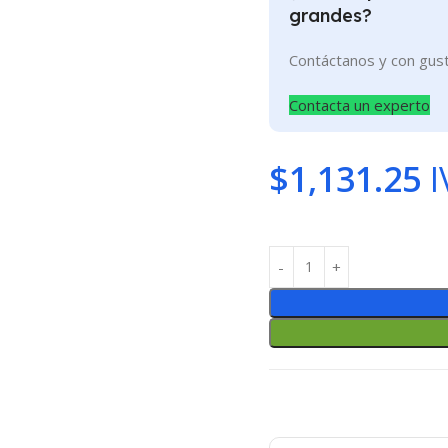
grandes?
Contáctanos y con gus
Contacta un experto
$
1,131.25
I