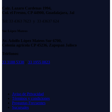
Calz. Lazaro Cardenas 1994,
Col. el Fresno, CP 44900, Guadalajara, Jal
Tel: 33 4363 7623 y 33 43637 624
Suc López Mateos
Av. Adolfo López Mateos Sur 6700,
Colonia agrícola CP 45236, Zapopan Jalisco
Teléfonos
:
33 3188 5338
y
33 1955 0823
Aviso de Privacidad
Términos y condiciones
Preguntas Frecuentes
Sucursales