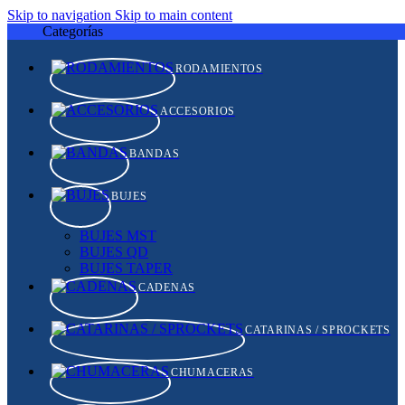
Skip to navigation
Skip to main content
Categorías
RODAMIENTOS
ACCESORIOS
BANDAS
BUJES
BUJES MST
BUJES QD
BUJES TAPER
CADENAS
CATARINAS / SPROCKETS
CHUMACERAS