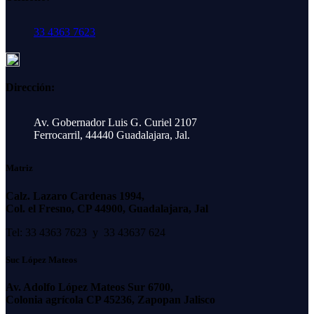
33 4363 7623
Dirección:
Av. Gobernador Luis G. Curiel 2107
Ferrocarril, 44440 Guadalajara, Jal.
Matriz
Calz. Lazaro Cardenas 1994,
Col. el Fresno, CP 44900, Guadalajara, Jal
Tel: 33 4363 7623 y 33 43637 624
Suc López Mateos
Av. Adolfo López Mateos Sur 6700,
Colonia agrícola CP 45236, Zapopan Jalisco