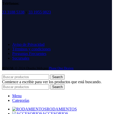
Teléfonos
:
33 3188 5338
y
33 1955 0823
Aviso de Privacidad
Términos y condiciones
Preguntas Frecuentes
Sucursales
RIAJAL
© 2024 Diseño Web por
Phase One Design
Search
Comience a escribir para ver los productos que está buscando.
Search
Menu
Categorías
RODAMIENTOS
ACCESORIOS