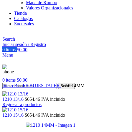
Mapa de Rumbo
Valores Organizacionales
Tienda
Catálogos
Sucursales
Search
Iniciar sesión / Registro
0
items
$
0.00
Menu
0
items
$
0.00
Inicio
BUJES
BUJES TAPER
1210 14MM
Search
1210 13/16
$
654.46
IVA incluido
Regresar a productos
1210 15/16
$
654.46
IVA incluido