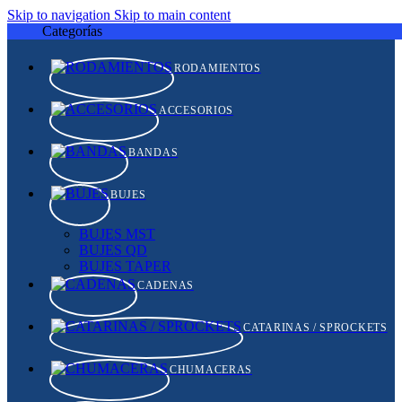
Skip to navigation
Skip to main content
Categorías
RODAMIENTOS
ACCESORIOS
BANDAS
BUJES
BUJES MST
BUJES QD
BUJES TAPER
CADENAS
CATARINAS / SPROCKETS
CHUMACERAS