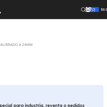
$
0.
CALIBRADO A 24MM
pecial para industria, reventa o pedidos