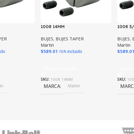
1008 14MM
1008 3
PER
BUJES
,
BUJES TAPER
BUJES
,
Martin
Martin
ido
$
589.01
IVA incluido
$
589.0
Añadir Al Carrito
Añadir
SKU:
1008 14MM
SKU:
100
in
MARCA
Martin
MARC