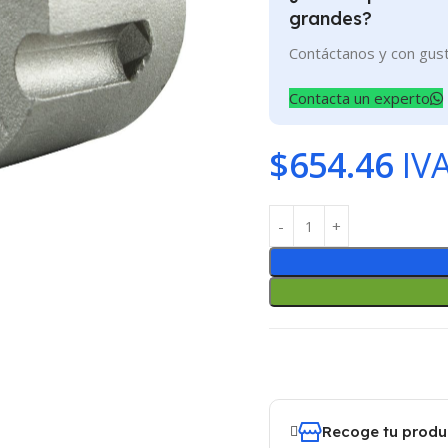
grandes?
Contáctanos y con gus
Contacta un experto
$
654.46
IVA
Recoge tu produ