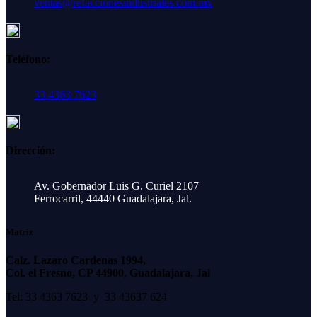
ventas@refaccionesindustriales.com.mx
Teléfono:
33 4363 7623
Dirección:
Av. Gobernador Luis G. Curiel 2107
Ferrocarril, 44440 Guadalajara, Jal.
Matriz
Calz. Lazaro Cardenas 1994,
Col. el Fresno, CP 44900, Guadalajara, Jal
Tel: 33 4363 7623 y 33 43637 624