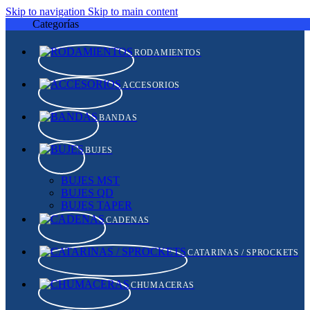
Skip to navigation
Skip to main content
Categorías
RODAMIENTOS
ACCESORIOS
BANDAS
BUJES
BUJES MST
BUJES QD
BUJES TAPER
CADENAS
CATARINAS / SPROCKETS
CHUMACERAS