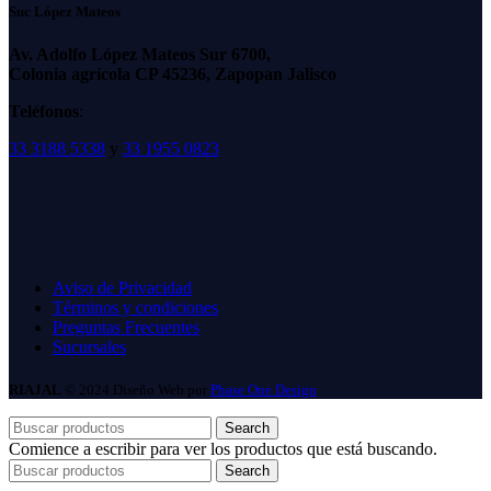
Suc López Mateos
Av. Adolfo López Mateos Sur 6700,
Colonia agrícola CP 45236, Zapopan Jalisco
Teléfonos
:
33 3188 5338
y
33 1955 0823
Aviso de Privacidad
Términos y condiciones
Preguntas Frecuentes
Sucursales
RIAJAL
© 2024 Diseño Web por
Phase One Design
Search
Comience a escribir para ver los productos que está buscando.
Search