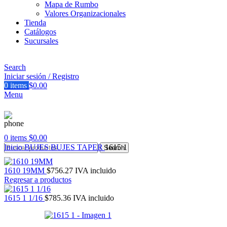
Mapa de Rumbo
Valores Organizacionales
Tienda
Catálogos
Sucursales
Search
Iniciar sesión / Registro
0
items
$
0.00
Menu
0
items
$
0.00
Inicio
BUJES
BUJES TAPER
1615 1
Search
1610 19MM
$
756.27
IVA incluido
Regresar a productos
1615 1 1/16
$
785.36
IVA incluido