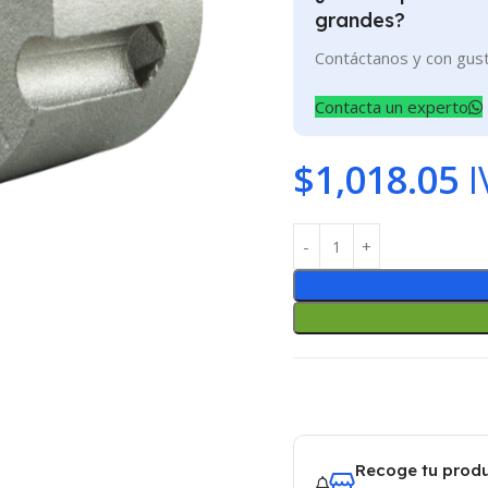
grandes?
Contáctanos y con gus
Contacta un experto
$
1,018.05
I
Recoge tu produ