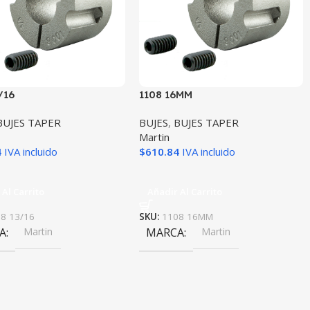
/16
1108 16MM
BUJES TAPER
BUJES
,
BUJES TAPER
Martin
4
IVA incluido
$
610.84
IVA incluido
 Al Carrito
Añadir Al Carrito
8 13/16
SKU:
1108 16MM
A
Martin
MARCA
Martin