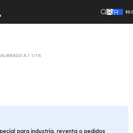
$
0.
ALIBRADO A 1 1/16
pecial para industria, reventa o pedidos