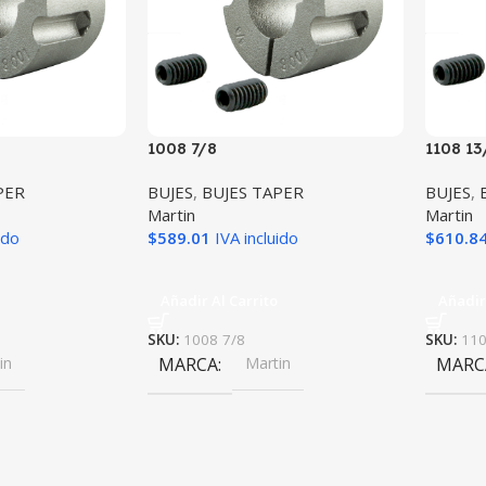
1008 7/8
1108 13
PER
BUJES
,
BUJES TAPER
BUJES
,
Martin
Martin
ido
$
589.01
IVA incluido
$
610.8
Añadir Al Carrito
Añadir
SKU:
1008 7/8
SKU:
110
in
MARCA
Martin
MARC