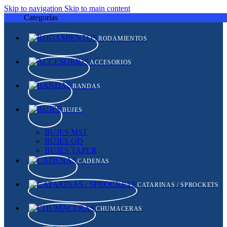
Skip to navigation
Skip to main content
Categorías
RODAMIENTOS
ACCESORIOS
BANDAS
BUJES
BUJES MST
BUJES QD
BUJES TAPER
CADENAS
CATARINAS / SPROCKETS
CHUMACERAS