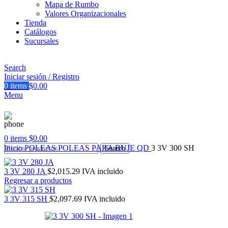
Mapa de Rumbo
Valores Organizacionales
Tienda
Catálogos
Sucursales
Search
Iniciar sesión / Registro
0
items
$
0.00
Menu
0
items
$
0.00
Inicio
POLEAS
POLEAS PARA BUJE QD
3 3V 300 SH
Search
3 3V 280 JA
$
2,015.29
IVA incluido
Regresar a productos
3 3V 315 SH
$
2,097.69
IVA incluido