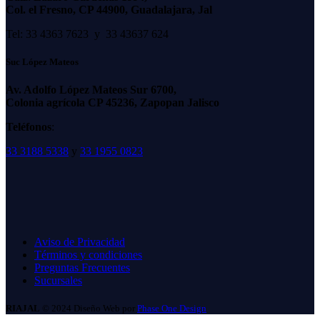
Col. el Fresno, CP 44900, Guadalajara, Jal
Tel: 33 4363 7623 y 33 43637 624
Suc López Mateos
Av. Adolfo López Mateos Sur 6700,
Colonia agrícola CP 45236, Zapopan Jalisco
Teléfonos
:
33 3188 5338
y
33 1955 0823
Aviso de Privacidad
Términos y condiciones
Preguntas Frecuentes
Sucursales
RIAJAL
© 2024 Diseño Web por
Phase One Design