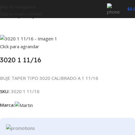
Skip to navigation
$
0.
Skip to main content
Inicio
BUJES
BUJES TAPER
Click para agrandar
3020 1 11/16
BUJE TAPER TIPO 3020 CALIBRADO A 1 11/16
SKU:
3020 1 11/16
Marca: