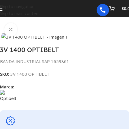
Skip to navigation
$
0.
Skip to main content
Inicio
BANDAS
INDUSTRIALES
Click para agrandar
3V 1400 OPTIBELT
BANDA INDUSTRIAL SAP 1659861
SKU:
3V 1400 OPTIBELT
Marca: