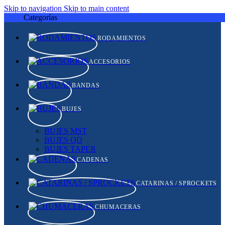
Skip to navigation
Skip to main content
Categorías
RODAMIENTOS
ACCESORIOS
BANDAS
BUJES
BUJES MST
BUJES QD
BUJES TAPER
CADENAS
CATARINAS / SPROCKETS
CHUMACERAS