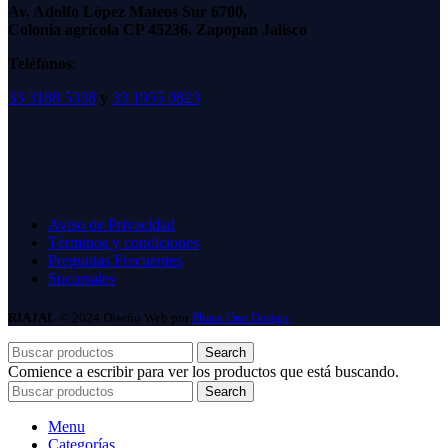
Av. Adolfo López Mateos Sur 6700,
Colonia agrícola CP 45236, Zapopan Jalisco
Teléfonos
:
33 3188 5338
y
33 1955 0823
Aviso de Privacidad
Términos y condiciones
Preguntas Frecuentes
Sucursales
RIAJAL
© 2024 Diseño Web por
Phase One Design
Search
Comience a escribir para ver los productos que está buscando.
Search
Menu
Categorías