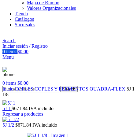
Mapa de Rumbo
Valores Organizacionales
Tienda
Catálogos
Sucursales
Search
Iniciar sesión / Registro
0
items
$
0.00
Menu
0
items
$
0.00
Inicio
COPLES
COPLES Y ELEMENTOS QUADRA-FLEX
5J 1
Search
1/8
5J 1
$
671.84
IVA incluido
Regresar a productos
5J 1/2
$
671.84
IVA incluido