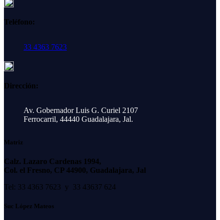
Teléfono:
33 4363 7623
Dirección:
Av. Gobernador Luis G. Curiel 2107
Ferrocarril, 44440 Guadalajara, Jal.
Matriz
Calz. Lazaro Cardenas 1994,
Col. el Fresno, CP 44900, Guadalajara, Jal
Tel: 33 4363 7623 y 33 43637 624
Suc López Mateos