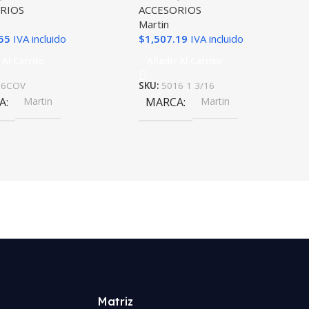
RIOS
ACCESORIOS
Martin
55
IVA incluido
$
1,507.19
IVA incluido
 Al Carrito
Añadir Al Carrito
16COV
SKU:
5016 1 3/16
A
Martin
MARCA
Martin
Matriz