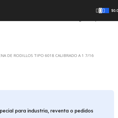
$
0.
Regresar a productos
NA DE RODILLOS TIPO 6018 CALIBRADO A 1 7/16
pecial para industria, reventa o pedidos