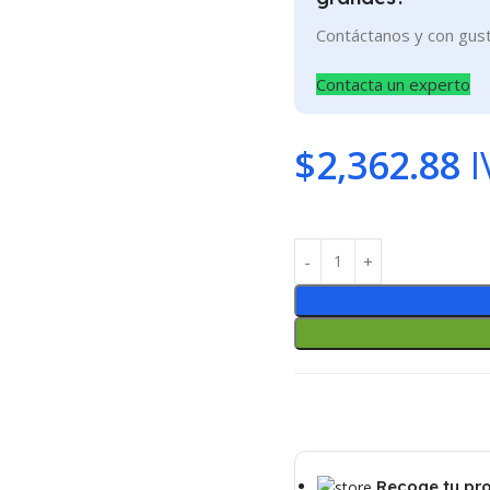
Contáctanos y con gus
Contacta un experto
$
2,362.88
I
Recoge tu pr