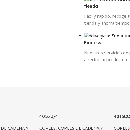
tienda
Fácil y rápido, recoge 
tienda y ahorra tiempo
Envio p
Express
Nuestros servicios de
a recibir tu producto 
4016 3/4
4016C
 DE CADENA Y
COPLES
,
COPLES DE CADENA Y
COPLE