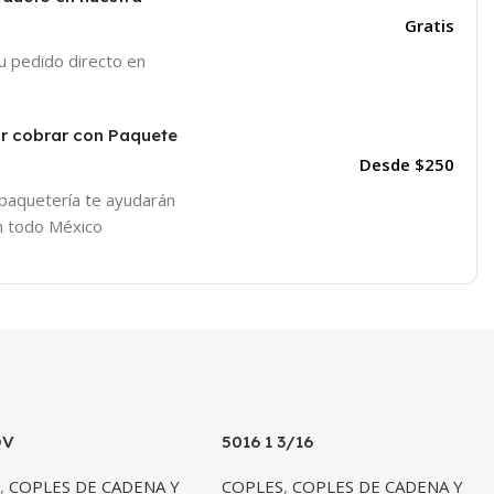
Gratis
tu pedido directo en
or cobrar con Paquete
Desde $250
 paquetería te ayudarán
en todo México
OV
5016 1 3/16
S
,
COPLES DE CADENA Y
COPLES
,
COPLES DE CADENA Y