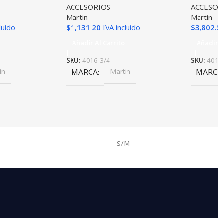
ACCESORIOS
ACCESO
Martin
Martin
luido
$
1,131.20
IVA incluido
$
3,802.
Añadir Al Carrito
Añadir
SKU:
4016 3/4
SKU:
40
in
MARCA
Martin
MARC
S/M