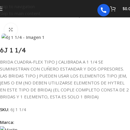
Skip to navigation
$
0.
Skip to main content
Inicio
COPLES
COPLES Y ELEMENTOS QUADRA-FLEX
Click para agrandar
6J 1 1/4
BRIDA CUADRA-FLEX TIPO J CALIBRADA A 1 1/4 SE
SUMINISTRAN CON CUÑERO ESTANDAR Y DOS OPRESORES.
LAS BRIDAS TIPO J PUEDEN USAR LOS ELEMENTOS TIPO JEM,
JEMS O EM (NO DEBEN UTILIZARSE ELEMENTOS DE HYTREL
EN ESTE TIPO DE BRIDA) (EL COPLE COMPLETO CONSTA DE 2
BRIDAS Y 1 ELEMENTO, ESTA ES SOLO 1 BRIDA)
SKU:
6J 1 1/4
Marca: