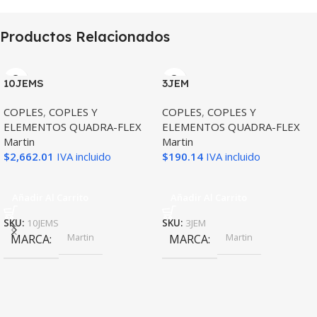
Productos Relacionados
10JEMS
3JEM
COPLES
,
COPLES Y
COPLES
,
COPLES Y
ELEMENTOS QUADRA-FLEX
ELEMENTOS QUADRA-FLEX
Martin
Martin
$
2,662.01
IVA incluido
$
190.14
IVA incluido
Añadir Al Carrito
Añadir Al Carrito
SKU:
10JEMS
SKU:
3JEM
Martin
Martin
MARCA
MARCA