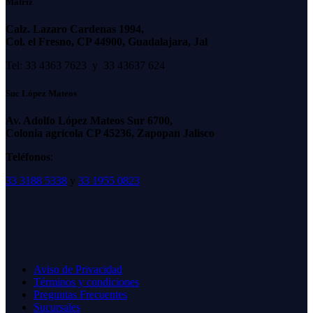
Matriz
Calz. Lazaro Cardenas 1994,
Col. el Fresno, CP 44900, Guadalajara, Jal
Tel: 33 4363 7623 y 33 43637 624
Suc López Mateos
Av. Adolfo López Mateos Sur 6700,
Colonia agrícola CP 45236, Zapopan Jalisco
Teléfonos
:
33 3188 5338
y
33 1955 0823
Aviso de Privacidad
Términos y condiciones
Preguntas Frecuentes
Sucursales