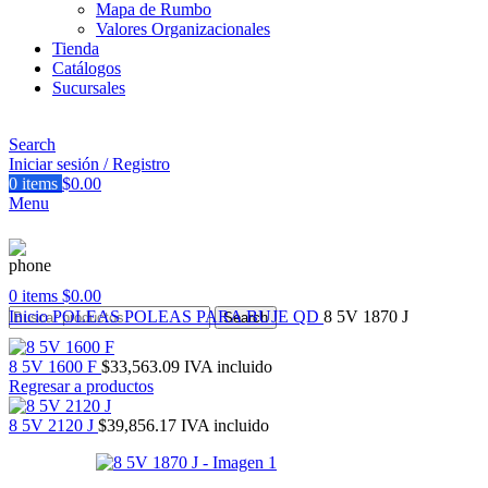
Mapa de Rumbo
Valores Organizacionales
Tienda
Catálogos
Sucursales
Search
Iniciar sesión / Registro
0
items
$
0.00
Menu
0
items
$
0.00
Inicio
POLEAS
POLEAS PARA BUJE QD
8 5V 1870 J
Search
8 5V 1600 F
$
33,563.09
IVA incluido
Regresar a productos
8 5V 2120 J
$
39,856.17
IVA incluido