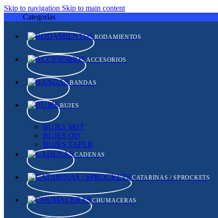
Skip to navigation
Skip to main content
Categorías
RODAMIENTOS
ACCESORIOS
BANDAS
BUJES
BUJES MST
BUJES QD
BUJES TAPER
CADENAS
CATARINAS / SPROCKETS
CHUMACERAS