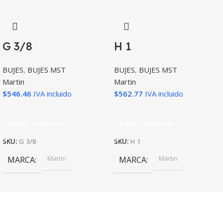
G 3/8
H 1
BUJES
,
BUJES MST
BUJES
,
BUJES MST
Martin
Martin
$
546.46
IVA incluido
$
562.77
IVA incluido
Añadir Al Carrito
Añadir Al Carrito
SKU:
G 3/8
SKU:
H 1
Martin
Martin
MARCA
MARCA