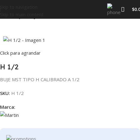
Skip to navigation
$
0.
Skip to main content
Inicio
BUJES
BUJES MST
Click para agrandar
H 1/2
BUJE MST TIPO H CALIBRADO A 1/2
SKU:
H 1/2
Marca: