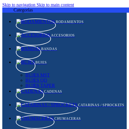
Skip to navigation
Skip to main content
Categorías
RODAMIENTOS
ACCESORIOS
BANDAS
BUJES
BUJES MST
BUJES QD
BUJES TAPER
CADENAS
CATARINAS / SPROCKETS
CHUMACERAS