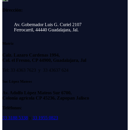
Dirección:
Av. Gobernador Luis G. Curiel 2107
Ferrocarril, 44440 Guadalajara, Jal.
Matriz
Calz. Lazaro Cardenas 1994,
Col. el Fresno, CP 44900, Guadalajara, Jal
Tel: 33 4363 7623 y 33 43637 624
Suc López Mateos
Av. Adolfo López Mateos Sur 6700,
Colonia agrícola CP 45236, Zapopan Jalisco
Teléfonos
:
33 3188 5338
y
33 1955 0823