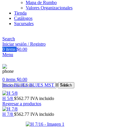
Mapa de Rumbo
Valores Organizacionales
Tienda
Catálogos
Sucursales
Search
Iniciar sesión / Registro
0
items
$
0.00
Menu
0
items
$
0.00
Inicio
BUJES
BUJES MST
H 7/16
Search
H 5/8
$
562.77
IVA incluido
Regresar a productos
H 7/8
$
562.77
IVA incluido