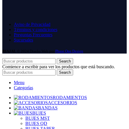
Aviso de Privacidad
Términos y condiciones
Preguntas Frecuentes
Sucursales
RIAJAL
© 2024 Diseño Web por
Phase One Design
Search
Comience a escribir para ver los productos que está buscando.
Search
Menu
Categorías
RODAMIENTOS
ACCESORIOS
BANDAS
BUJES
BUJES MST
BUJES QD
BUJES TAPER