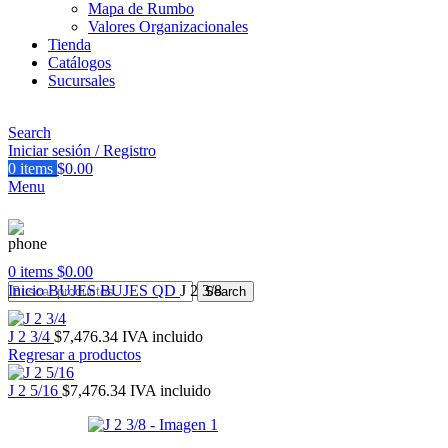
Mapa de Rumbo
Valores Organizacionales
Tienda
Catálogos
Sucursales
Search
Iniciar sesión / Registro
0
items
$
0.00
Menu
0
items
$
0.00
Inicio
BUJES
BUJES QD
J 2 3/8
Search
J 2 3/4
$
7,476.34
IVA incluido
Regresar a productos
J 2 5/16
$
7,476.34
IVA incluido