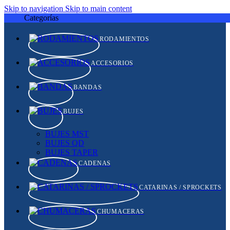
Skip to navigation
Skip to main content
Categorías
RODAMIENTOS
ACCESORIOS
BANDAS
BUJES
BUJES MST
BUJES QD
BUJES TAPER
CADENAS
CATARINAS / SPROCKETS
CHUMACERAS