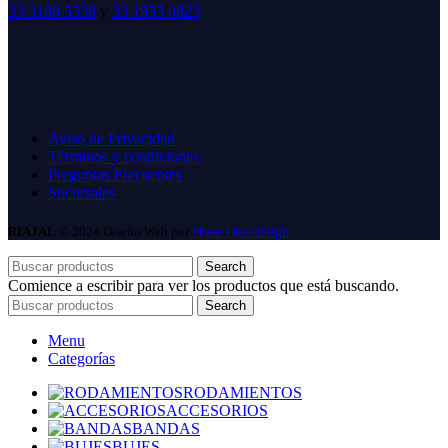
33 3188 5338
y
33 1955 0823
Aviso de Privacidad
Términos y condiciones
Preguntas Frecuentes
Sucursales
RIAJAL
© 2024 Diseño Web por
Phase One Design
Search
Comience a escribir para ver los productos que está buscando.
Search
Menu
Categorías
RODAMIENTOS
ACCESORIOS
BANDAS
BUJES