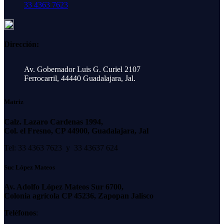
33 4363 7623
Dirección:
Av. Gobernador Luis G. Curiel 2107
Ferrocarril, 44440 Guadalajara, Jal.
Matriz
Calz. Lazaro Cardenas 1994,
Col. el Fresno, CP 44900, Guadalajara, Jal
Tel: 33 4363 7623 y 33 43637 624
Suc López Mateos
Av. Adolfo López Mateos Sur 6700,
Colonia agrícola CP 45236, Zapopan Jalisco
Teléfonos
: