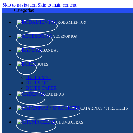
Skip to navigation
Skip to main content
Categorías
RODAMIENTOS
ACCESORIOS
BANDAS
BUJES
BUJES MST
BUJES QD
BUJES TAPER
CADENAS
CATARINAS / SPROCKETS
CHUMACERAS