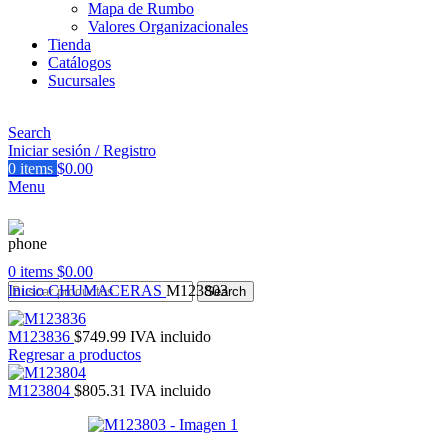
Mapa de Rumbo
Valores Organizacionales
Tienda
Catálogos
Sucursales
Search
Iniciar sesión / Registro
0
items
$
0.00
Menu
0
items
$
0.00
Inicio
CHUMACERAS
M123803
Search
M123836
$
749.99
IVA incluido
Regresar a productos
M123804
$
805.31
IVA incluido