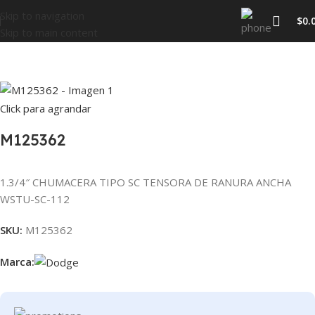
Skip to navigation
$
0.
Skip to main content
Inicio
CHUMACERAS
Click para agrandar
M125362
1.3/4″ CHUMACERA TIPO SC TENSORA DE RANURA ANCHA
WSTU-SC-112
SKU:
M125362
Marca: