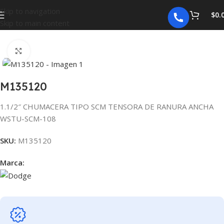
Skip to navigation
$
0.
Skip to main content
Inicio
CHUMACERAS
Click para agrandar
M135120
1.1/2″ CHUMACERA TIPO SCM TENSORA DE RANURA ANCHA
WSTU-SCM-108
SKU:
M135120
Marca: