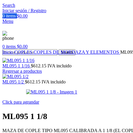
Search
Iniciar sesión / Registro
0
items
$
0.00
Menu
0
items
$
0.00
Inicio
COPLES
COPLES DE MORDAZA Y ELEMENTOS
ML095
Search
ML095 1 1/16
$
612.15
IVA incluido
Regresar a productos
ML095 1/2
$
612.15
IVA incluido
Click para agrandar
ML095 1 1/8
MAZA DE COPLE TIPO ML095 CALIBRADA A 1 1/8 (EL CO