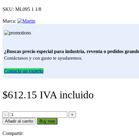
SKU:
ML095 1 1/8
Marca:
¿Buscas precio especial para industria, reventa o pedidos grand
Contáctanos y con gusto te ayudaremos.
Contacta un experto
$
612.15
IVA incluido
ML095
1
Añadir al carrito
Buy now
1/8
cantidad
Compartir: