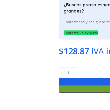
¿Buscas precio especi
grandes?
Contáctanos y con gusto t
Contacta un experto
$
128.87
IVA i