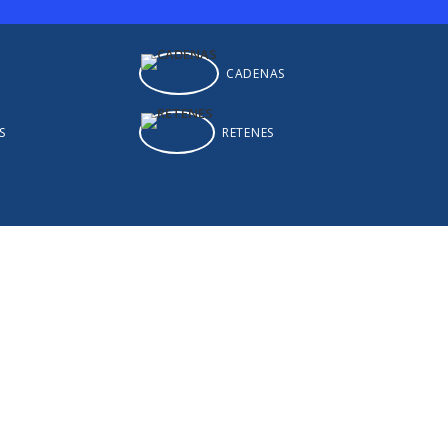
CADENAS
S
RETENES