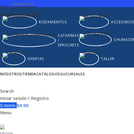
Categorías
Skip to navigation
Skip to main content
RODAMIENTOS
ACCESORIO
CATARINAS
CHUMACE
/
SPROCKETS
OFERTAS
TALLER
NOSOTROS
TIENDA
CATÁLOGOS
SUCURSALES
Search
Iniciar sesión / Registro
0
items
$
0.00
Menu