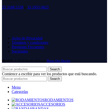
33 3188 5338
y
33 1955 0823
Aviso de Privacidad
Términos y condiciones
Preguntas Frecuentes
Sucursales
RIAJAL
© 2024 Diseño Web por
Phase One Design
Search
Comience a escribir para ver los productos que está buscando.
Search
Menu
Categorías
RODAMIENTOS
ACCESORIOS
BANDAS