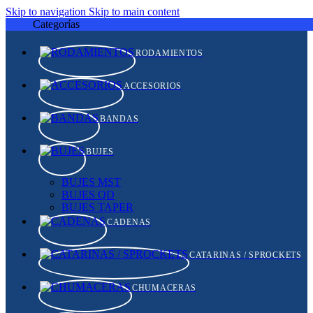
Skip to navigation
Skip to main content
Categorías
RODAMIENTOS
ACCESORIOS
BANDAS
BUJES
BUJES MST
BUJES QD
BUJES TAPER
CADENAS
CATARINAS / SPROCKETS
CHUMACERAS