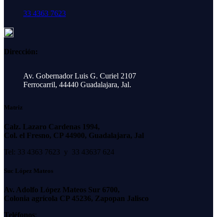
33 4363 7623
Dirección:
Av. Gobernador Luis G. Curiel 2107
Ferrocarril, 44440 Guadalajara, Jal.
Matriz
Calz. Lazaro Cardenas 1994,
Col. el Fresno, CP 44900, Guadalajara, Jal
Tel: 33 4363 7623 y 33 43637 624
Suc López Mateos
Av. Adolfo López Mateos Sur 6700,
Colonia agrícola CP 45236, Zapopan Jalisco
Teléfonos
: