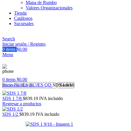
Mapa de Rumbo
Valores Organizacionales
Tienda
Catálogos
Sucursales
Search
Iniciar sesión / Registro
0
items
$
0.00
Menu
0
items
$
0.00
Inicio
BUJES
BUJES QD
SDS 1 9/16
Search
SDS 1 7/8
$
839.19
IVA incluido
Regresar a productos
SDS 1/2
$
839.19
IVA incluido