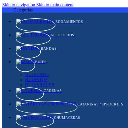
Skip to navigation
Skip to main content
Categorías
RODAMIENTOS
ACCESORIOS
BANDAS
BUJES
BUJES MST
BUJES QD
BUJES TAPER
CADENAS
CATARINAS / SPROCKETS
CHUMACERAS