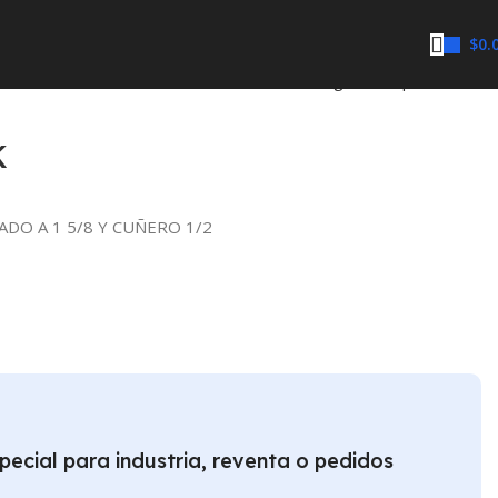
$
0.
Regresar a productos
K
ADO A 1 5/8 Y CUÑERO 1/2
pecial para industria, reventa o pedidos