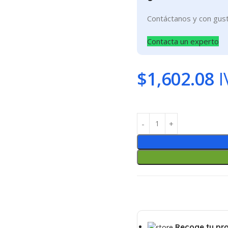
Contáctanos y con gus
Contacta un experto
$
1,602.08
I
Recoge tu pr