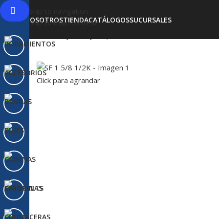
Skip to navigation
NOSOTROS
TIENDA
CATÁLOGOS
SUCURSALES
Skip to main content
Inicio
BUJES
BUJES QD
SF 1 5/8 1/2K
Click para agrandar