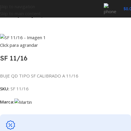
Skip to navigation
$
0.
Skip to main content
Inicio
BUJES
BUJES QD
Click para agrandar
SF 11/16
BUJE QD TIPO SF CALIBRADO A 11/16
SKU:
SF 11/16
Marca: