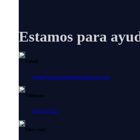
Estamos para ayud
Email:
ventas@refaccionesindustriales.com.mx
Teléfono:
33 4363 7623
Dirección: