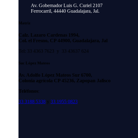
Av. Gobernador Luis G. Curiel 2107
Ferrocarril, 44440 Guadalajara, Jal.
Matriz
Calz. Lazaro Cardenas 1994,
Col. el Fresno, CP 44900, Guadalajara, Jal
Tel: 33 4363 7623 y 33 43637 624
Suc López Mateos
Av. Adolfo López Mateos Sur 6700,
Colonia agrícola CP 45236, Zapopan Jalisco
Teléfonos
:
33 3188 5338
y
33 1955 0823