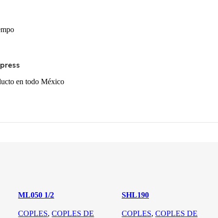
iempo
xpress
oducto en todo México
ML050 1/2
SHL190
COPLES
,
COPLES DE
COPLES
,
COPLES DE