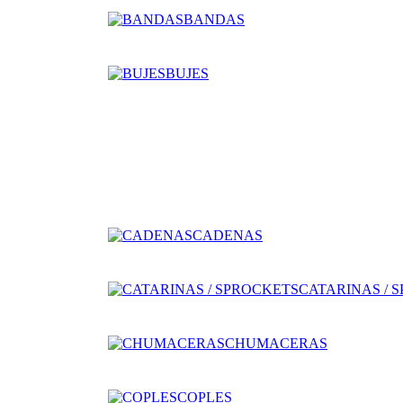
BANDAS
BUJES
CADENAS
CATARINAS / 
CHUMACERAS
COPLES