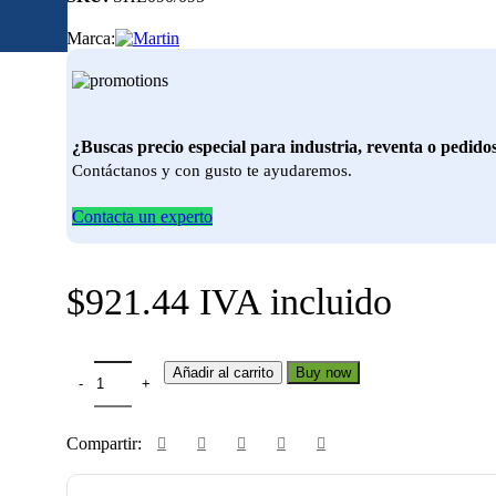
Marca:
¿Buscas precio especial para industria, reventa o pedido
Contáctanos y con gusto te ayudaremos.
Contacta un experto
$
921.44
IVA incluido
SHL090/095 cantidad
Añadir al carrito
Buy now
Compartir: