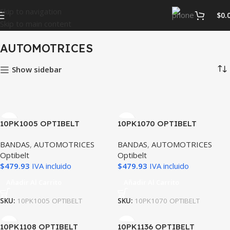
Skip to navigation
$
0.
Skip to main content
Inicio
BANDAS
AUTOMOTRICES
AUTOMOTRICES
Show sidebar
10PK1005 OPTIBELT
10PK1070 OPTIBELT
BANDAS
,
AUTOMOTRICES
BANDAS
,
AUTOMOTRICES
Optibelt
Optibelt
$
479.93
IVA incluido
$
479.93
IVA incluido
Añadir Al Carrito
Añadir Al Carrito
SKU:
10PK1005 OPTIBELT
SKU:
10PK1070 OPTIBELT
10PK1108 OPTIBELT
10PK1136 OPTIBELT