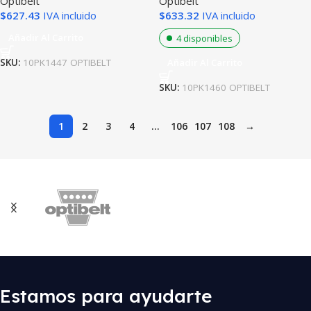
Optibelt
Optibelt
$
627.43
IVA incluido
$
633.32
IVA incluido
Añadir Al Carrito
4 disponibles
Añadir Al Carrito
SKU:
10PK1447 OPTIBELT
SKU:
10PK1460 OPTIBELT
1
2
3
4
…
106
107
108
→
Estamos para ayudarte