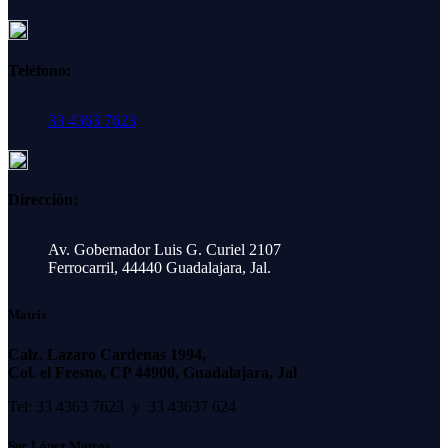
Teléfono:
33 4363 7623
Dirección:
Av. Gobernador Luis G. Curiel 2107
Ferrocarril, 44440 Guadalajara, Jal.
Matriz
Calz. Lazaro Cardenas 1994,
Col. el Fresno, CP 44900, Guadalajara, Jal
Tel: 33 4363 7623 y 33 43637 624
Suc López Mateos