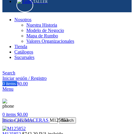
TALLER
Nosotros
Nuestra Historia
Modelo de Negocio
Mapa de Rumbo
Valores Organizacionales
Tienda
Catálogos
Sucursales
Search
Iniciar sesión / Registro
0
items
$
0.00
Menu
0
items
$
0.00
Inicio
CHUMACERAS
M125853
Search
M125852
$
742.20
IVA incluido