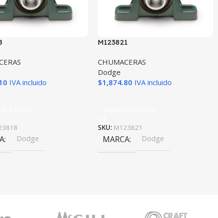
8
M123821
CERAS
CHUMACERAS
Dodge
10
IVA incluido
$
1,874.80
IVA incluido
 Al Carrito
Añadir Al Carrito
23818
SKU:
M123821
A
Dodge
MARCA
Dodge