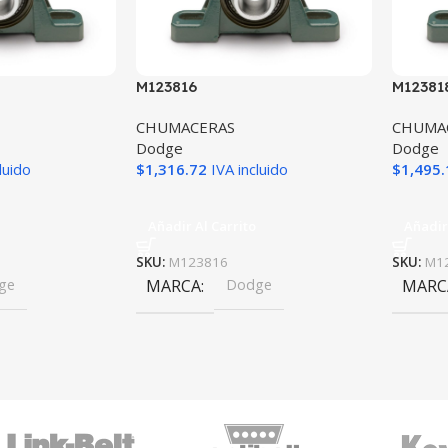
M123816
M12381
CHUMACERAS
CHUMA
Dodge
Dodge
luido
$
1,316.72
IVA incluido
$
1,495.
Añadir Al Carrito
Añadir
SKU:
M123816
SKU:
M1
ge
MARCA
Dodge
MARC