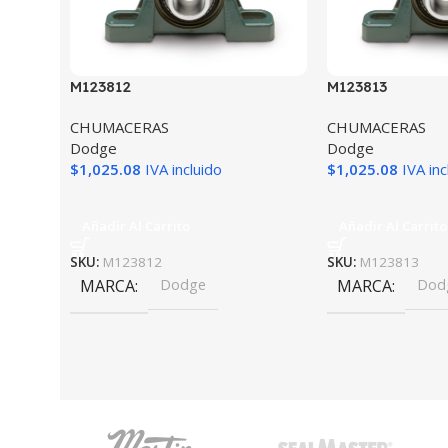
M123812
M123813
CHUMACERAS
CHUMACERAS
Dodge
Dodge
$
1,025.08
IVA incluido
$
1,025.08
IVA inc
Añadir Al Carrito
Añadir Al Carrito
SKU:
M123812
SKU:
M123813
MARCA
Dodge
MARCA
Dod