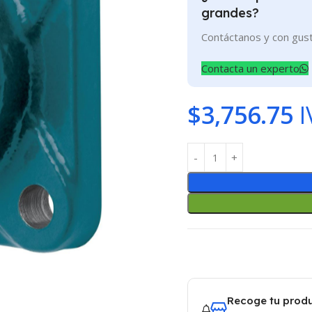
grandes?
Contáctanos y con gus
Contacta un experto
$
3,756.75
I
Recoge tu produ