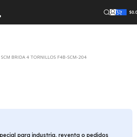
$
0.
 SCM BRIDA 4 TORNILLOS F4B-SCM-204
pecial para industria, reventa o pedidos