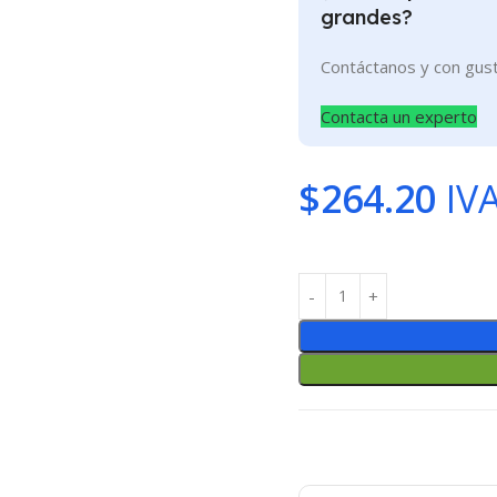
grandes?
Contáctanos y con gus
Contacta un experto
$
264.20
IVA