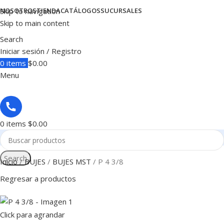
Skip to navigation
NOSOTROS
TIENDA
CATÁLOGOS
SUCURSALES
Skip to main content
Search
Iniciar sesión / Registro
0
items
$
0.00
Menu
0
items
$
0.00
Search
Inicio
BUJES
BUJES MST
P 4 3/8
Regresar a productos
Click para agrandar