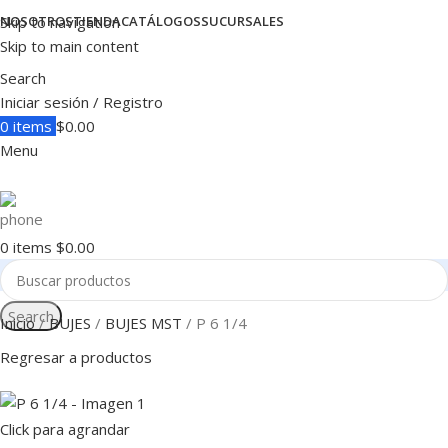
Skip to navigation
NOSOTROS
TIENDA
CATÁLOGOS
SUCURSALES
Skip to main content
Search
Iniciar sesión / Registro
0
items
$
0.00
Menu
0
items
$
0.00
Search
Inicio
BUJES
BUJES MST
P 6 1/4
Regresar a productos
Click para agrandar