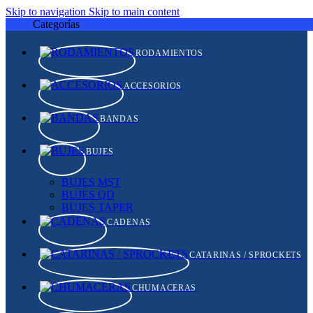
Skip to navigation
Skip to main content
Categorías
RODAMIENTOS
ACCESORIOS
BANDAS
BUJES
BUJES MST
BUJES QD
BUJES TAPER
CADENAS
CATARINAS / SPROCKETS
CHUMACERAS