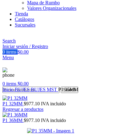
Mapa de Rumbo
Valores Organizacionales
Tienda
Catálogos
Sucursales
Search
Iniciar sesión / Registro
0
items
$
0.00
Menu
0
items
$
0.00
Inicio
BUJES
BUJES MST
P1 35MM
Search
P1 32MM
$
977.10
IVA incluido
Regresar a productos
P1 36MM
$
977.10
IVA incluido