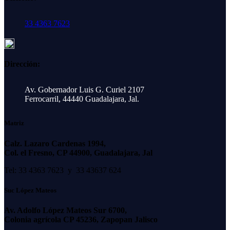
33 4363 7623
Dirección:
Av. Gobernador Luis G. Curiel 2107
Ferrocarril, 44440 Guadalajara, Jal.
Matriz
Calz. Lazaro Cardenas 1994,
Col. el Fresno, CP 44900, Guadalajara, Jal
Tel: 33 4363 7623 y 33 43637 624
Suc López Mateos
Av. Adolfo López Mateos Sur 6700,
Colonia agrícola CP 45236, Zapopan Jalisco