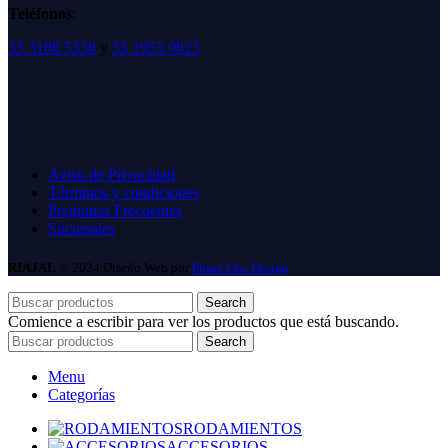
Teléfonos
:
33 3188 5338
y
33 1955 0823
Aviso de Privacidad
Términos y condiciones
Preguntas Frecuentes
Sucursales
RIAJAL
© 2024 Diseño Web por
Phase One Design
Search
Comience a escribir para ver los productos que está buscando.
Search
Menu
Categorías
RODAMIENTOS
ACCESORIOS