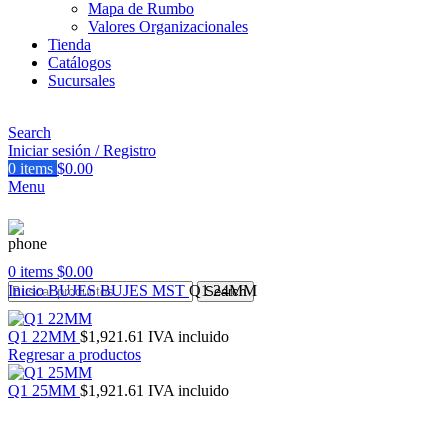
Mapa de Rumbo
Valores Organizacionales
Tienda
Catálogos
Sucursales
Search
Iniciar sesión / Registro
0
items
$
0.00
Menu
0
items
$
0.00
Inicio
BUJES
BUJES MST
Q1 24MM
Search
Q1 22MM
$
1,921.61
IVA incluido
Regresar a productos
Q1 25MM
$
1,921.61
IVA incluido