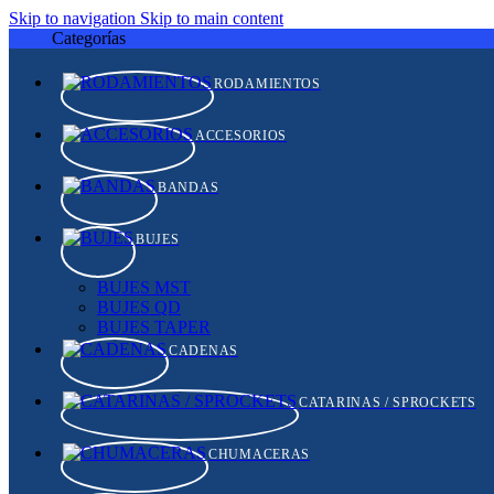
Skip to navigation
Skip to main content
Categorías
RODAMIENTOS
ACCESORIOS
BANDAS
BUJES
BUJES MST
BUJES QD
BUJES TAPER
CADENAS
CATARINAS / SPROCKETS
CHUMACERAS