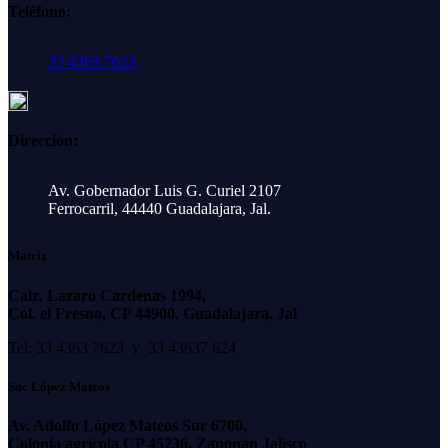
Teléfono:
33 4363 7623
Dirección:
Av. Gobernador Luis G. Curiel 2107
Ferrocarril, 44440 Guadalajara, Jal.
Matriz
Calz. Lazaro Cardenas 1994,
Col. el Fresno, CP 44900, Guadalajara, Jal
Tel: 33 4363 7623 y 33 43637 624
Suc López Mateos
Av. Adolfo López Mateos Sur 6700,
Colonia agrícola CP 45236, Zapopan Jalisco