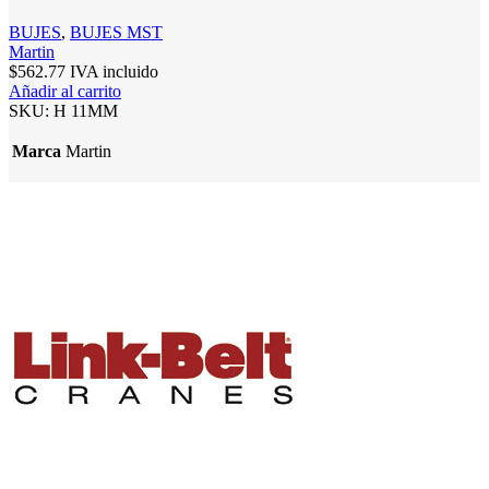
BUJES
,
BUJES MST
Martin
$
562.77
IVA incluido
Añadir al carrito
SKU:
H 11MM
Marca
Martin