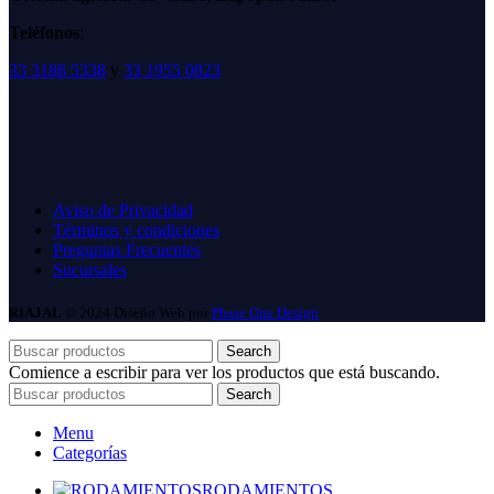
Teléfonos
:
33 3188 5338
y
33 1955 0823
Aviso de Privacidad
Términos y condiciones
Preguntas Frecuentes
Sucursales
RIAJAL
© 2024 Diseño Web por
Phase One Design
Search
Comience a escribir para ver los productos que está buscando.
Search
Menu
Categorías
RODAMIENTOS