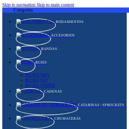
Skip to navigation
Skip to main content
Categorías
RODAMIENTOS
ACCESORIOS
BANDAS
BUJES
BUJES MST
BUJES QD
BUJES TAPER
CADENAS
CATARINAS / SPROCKETS
CHUMACERAS