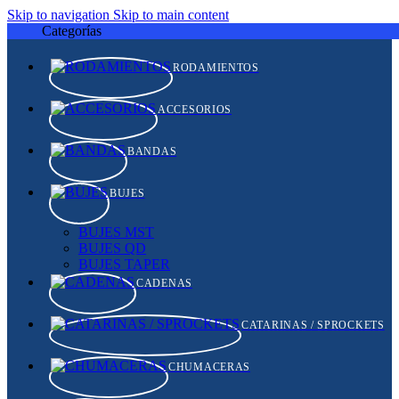
Skip to navigation
Skip to main content
Categorías
RODAMIENTOS
ACCESORIOS
BANDAS
BUJES
BUJES MST
BUJES QD
BUJES TAPER
CADENAS
CATARINAS / SPROCKETS
CHUMACERAS