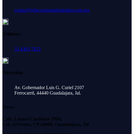
ventas@refaccionesindustriales.com.mx
Teléfono:
33 4363 7623
Dirección:
Av. Gobernador Luis G. Curiel 2107
Ferrocarril, 44440 Guadalajara, Jal.
Matriz
Calz. Lazaro Cardenas 1994,
Col. el Fresno, CP 44900, Guadalajara, Jal