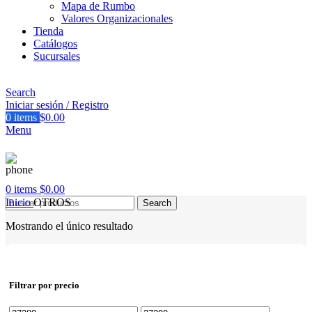
Mapa de Rumbo
Valores Organizacionales
Tienda
Catálogos
Sucursales
Search
Iniciar sesión / Registro
0
items
$
0.00
Menu
0
items
$
0.00
Inicio
OTROS
Search
Mostrando el único resultado
Filtrar por precio
Precio
Precio