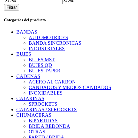
mínimo
máximo
Filtrar
Categorías del producto
BANDAS
AUTOMOTRICES
BANDA SINCRONICAS
INDUSTRIALES
BUJES
BUJES MST
BUJES QD
BUJES TAPER
CADENAS
ACERO AL CARBON
CANDADOS Y MEDIOS CANDADOS
INOXIDABLES
CATARINAS
SPROCKETS
CATARINAS / SPROCKETS
CHUMACERAS
BIPARTIDAS
BRIDA REDONDA
OTRAS
PARED / BRIDA