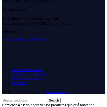
Tel: 33 4363 7623 y 33 43637 624
Suc López Mateos
Av. Adolfo López Mateos Sur 6700,
Colonia agrícola CP 45236, Zapopan Jalisco
Teléfonos
:
33 3188 5338
y
33 1955 0823
Aviso de Privacidad
Términos y condiciones
Preguntas Frecuentes
Sucursales
RIAJAL
© 2024 Diseño Web por
Phase One Design
Search
Comience a escribir para ver los productos que está buscando.