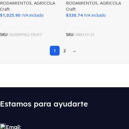
RODAMIENTOS
,
AGRICOLA
RODAMIENTOS
,
AGRICOLA
Craft
Craft
$
1,025.90
IVA incluido
$
330.74
IVA incluido
Añadir Al Carrito
Añadir Al Carrito
SKU:
W209PPB2 CRAFT
SKU:
WIR210-31
1
2
→
Estamos para ayudarte
Email: