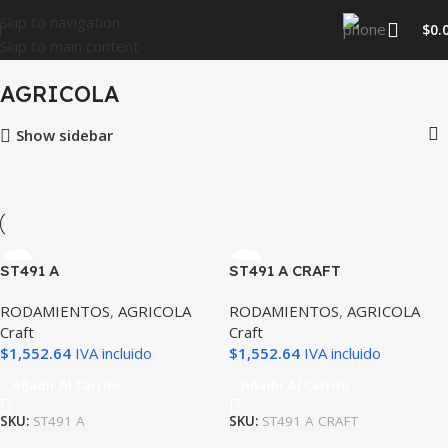
Skip to navigation
$
0.
Skip to main content
Inicio
RODAMIENTOS
AGRICOLA
AGRICOLA
Show sidebar
ST491 A
ST491 A CRAFT
RODAMIENTOS
,
AGRICOLA
RODAMIENTOS
,
AGRICOLA
Craft
Craft
$
1,552.64
IVA incluido
$
1,552.64
IVA incluido
Añadir Al Carrito
Añadir Al Carrito
SKU:
ST491 A
SKU:
ST491 A CRAFT