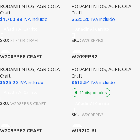
RODAMIENTOS
,
AGRICOLA
RODAMIENTOS
,
AGRICOLA
Craft
Craft
$
1,760.88
IVA incluido
$
525.20
IVA incluido
Añadir Al Carrito
Añadir Al Carrito
SKU:
ST740B CRAFT
SKU:
W208PPB8
W208PPB8 CRAFT
W209PPB2
RODAMIENTOS
,
AGRICOLA
RODAMIENTOS
,
AGRICOLA
Craft
Craft
$
525.20
IVA incluido
$
615.54
IVA incluido
Añadir Al Carrito
12 disponibles
Añadir Al Carrito
SKU:
W208PPB8 CRAFT
SKU:
W209PPB2
W209PPB2 CRAFT
WIR210-31